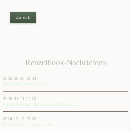
Zurück
Renzelhook-Nachrichten
2025-06-23 19:34
Jubiläum Büngern 2025
2025-01-11 17:10
Generalversammlung Renzelhook 2025
2024-12-13 19:30
Krommerter Offizierstreffen