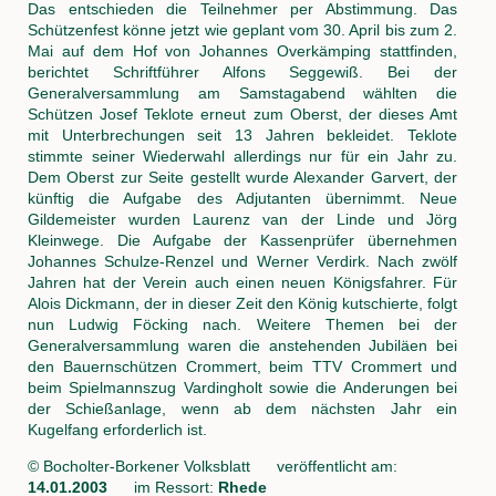
Das entschieden die Teilnehmer per Abstimmung. Das
Schützenfest könne jetzt wie geplant vom 30. April bis zum 2.
Mai auf dem Hof von Johannes Overkämping stattfinden,
berichtet Schriftführer Alfons Seggewiß. Bei der
Generalversammlung am Samstagabend wählten die
Schützen Josef Teklote erneut zum Oberst, der dieses Amt
mit Unterbrechungen seit 13 Jahren bekleidet. Teklote
stimmte seiner Wiederwahl allerdings nur für ein Jahr zu.
Dem Oberst zur Seite gestellt wurde Alexander Garvert, der
künftig die Aufgabe des Adjutanten übernimmt. Neue
Gildemeister wurden Laurenz van der Linde und Jörg
Kleinwege. Die Aufgabe der Kassenprüfer übernehmen
Johannes Schulze-Renzel und Werner Verdirk. Nach zwölf
Jahren hat der Verein auch einen neuen Königsfahrer. Für
Alois Dickmann, der in dieser Zeit den König kutschierte, folgt
nun Ludwig Föcking nach. Weitere Themen bei der
Generalversammlung waren die anstehenden Jubiläen bei
den Bauernschützen Crommert, beim TTV Crommert und
beim Spielmannszug Vardingholt sowie die Anderungen bei
der Schießanlage, wenn ab dem nächsten Jahr ein
Kugelfang erforderlich ist.
© Bocholter-Borkener Volksblatt veröffentlicht am:
14.01.2003
im Ressort:
Rhede