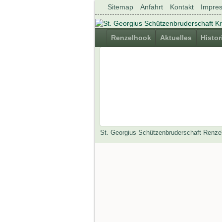
Navigation
Sitemap
Anfahrt
Kontakt
Impre
überspringen
Navigation
Renzelhook
Aktuelles
Histor
überspringen
St. Georgius Schützenbruderschaft Renze