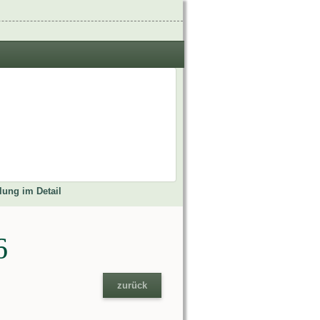
ung im Detail
6
zurück