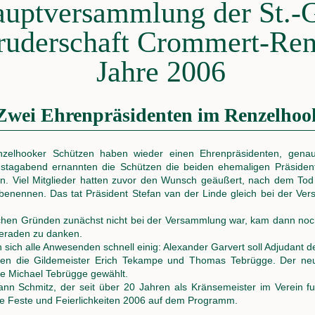
auptversammlung der St.-
ruderschaft Crommert-Re
Jahre 2006
Zwei Ehrenpräsidenten im Renzelhoo
hooker Schützen haben wieder einen Ehrenpräsidenten, genauer
agabend ernannten die Schützen die beiden ehemaligen Präsident
n. Viel Mitglieder hatten zuvor den Wunsch geäußert, nach dem Tod
enennen. Das tat Präsident Stefan van der Linde gleich bei der Ver
ichen Gründen zunächst nicht bei der Versammlung war, kam dann no
eraden zu danken.
ich alle Anwesenden schnell einig: Alexander Garvert soll Adjudant d
rden die Gildemeister Erich Tekampe und Thomas Tebrügge. Der ne
e Michael Tebrügge gewählt.
n Schmitz, der seit über 20 Jahren als Kränsemeister im Verein f
ie Feste und Feierlichkeiten 2006 auf dem Programm.