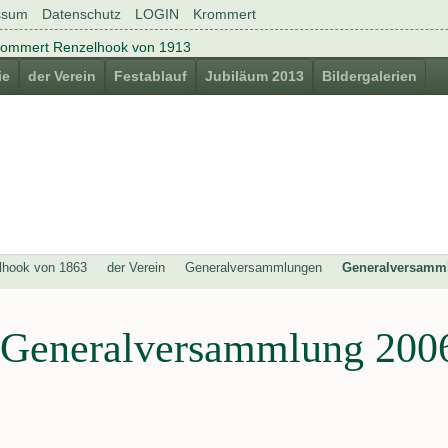
ssum
Datenschutz
LOGIN
Krommert
ie
der Verein
Festablauf
Jubiläum 2013
Bildergalerien
lhook von 1863
der Verein
Generalversammlungen
Generalversamml
Generalversammlung 200