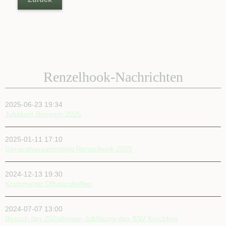
Renzelhook-Nachrichten
2025-06-23 19:34
Jubiläum Büngern 2025
2025-01-11 17:10
Generalversammlung Renzelhook 2025
2024-12-13 19:30
Krommerter Offizierstreffen
2024-07-07 13:00
Besuch des 250jährigen Jubiläums des BSV Krechting