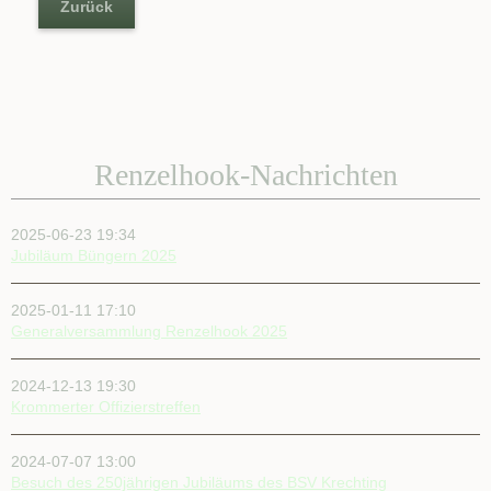
Zurück
Renzelhook-Nachrichten
2025-06-23 19:34
Jubiläum Büngern 2025
2025-01-11 17:10
Generalversammlung Renzelhook 2025
2024-12-13 19:30
Krommerter Offizierstreffen
2024-07-07 13:00
Besuch des 250jährigen Jubiläums des BSV Krechting