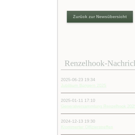
Zurück zur Newsübersicht
Renzelhook-Nachric
2025-06-23 19:34
Jubiläum Büngern 2025
2025-01-11 17:10
Generalversammlung Renzelhook 202
2024-12-13 19:30
Krommerter Offizierstreffen