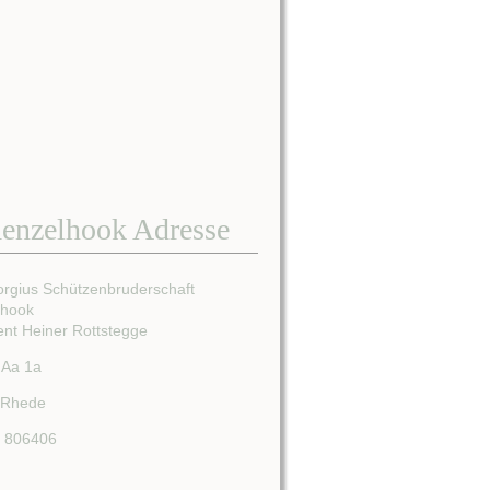
enzelhook Adresse
orgius Schützenbruderschaft
lhook
ent Heiner Rottstegge
 Aa 1a
 Rhede
/ 806406