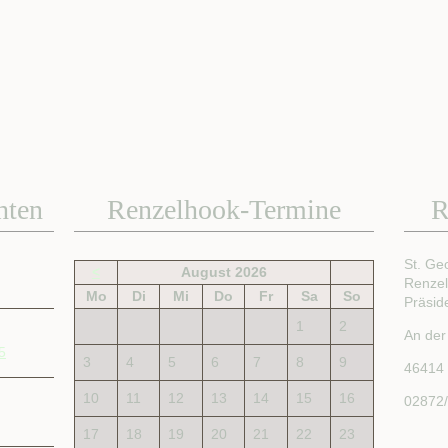
hten
Renzelhook-Termine
R
St. Ge
<
August 2026
Renze
Mo
Di
Mi
Do
Fr
Sa
So
Präsid
1
2
An der
5
3
4
5
6
7
8
9
46414
10
11
12
13
14
15
16
02872
17
18
19
20
21
22
23