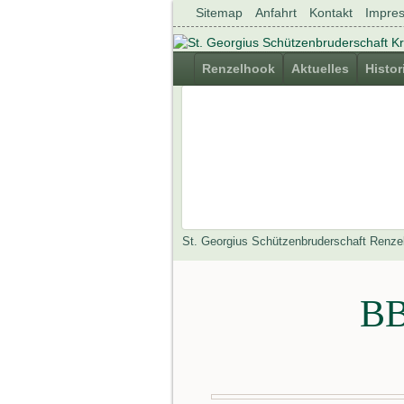
Navigation
Sitemap
Anfahrt
Kontakt
Impre
überspringen
Navigation
Renzelhook
Aktuelles
Histor
überspringen
St. Georgius Schützenbruderschaft Renze
BB