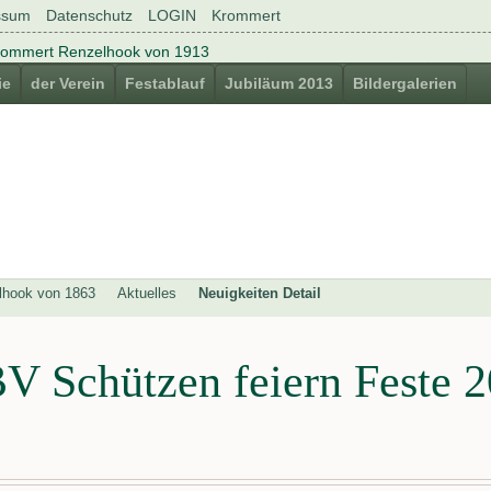
ssum
Datenschutz
LOGIN
Krommert
ie
der Verein
Festablauf
Jubiläum 2013
Bildergalerien
lhook von 1863
Aktuelles
Neuigkeiten Detail
V Schützen feiern Feste 