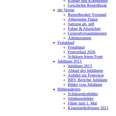
Könige und Königinnen
Geschichte Renzelhook
der Verein
Renzelhooker Vorstand
Allgemeine Daten
Satzung als .pdf
Fahne & Abzeichen
Generalversammlungen
Adminzugang
Festablauf
Festablauf
Festverlauf 2026
Schützen feiern Feste
Jubiläum 2013
Jubiläum 2013
Ablauf des Jubiläums
Anfahrt zur Festwiese
BBV Berichte Jubiläum
Bilder vom Jubiläum
Bildergalerien
Schützenfestbilder
Jubiläumsbilder
Filme zum 1. Mai
Kranzniederlegung 2021