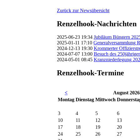
Zurück zur Newsübersicht
Renzelhook-Nachrichten
2025-06-23 19:34
Jubiläum Büngern 202
2025-01-11 17:10
Generalversammlung R
2024-12-13 19:30
Krommerter Offizierstr
2024-07-07 13:00
Besuch des 250jährige
2024-05-01 08:45
Kranzniederlegung 20
Renzelhook-Termine
<
August 2026
Mo
ntag
Di
enstag
Mi
ttwoch
Do
nnersta
3
4
5
6
10
11
12
13
17
18
19
20
24
25
26
27