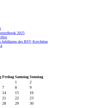
5
enzelhook 2025
effen
n Jubiläums des BSV Krechting
24
g
Fr
eitag
Sa
mstag
So
nntag
1
2
7
8
9
14
15
16
21
22
23
28
29
30