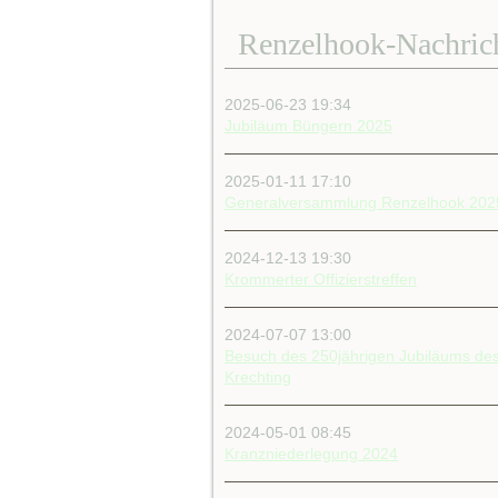
Renzelhook-Nachric
2025-06-23 19:34
Jubiläum Büngern 2025
2025-01-11 17:10
Generalversammlung Renzelhook 202
2024-12-13 19:30
Krommerter Offizierstreffen
2024-07-07 13:00
Besuch des 250jährigen Jubiläums de
Krechting
2024-05-01 08:45
Kranzniederlegung 2024