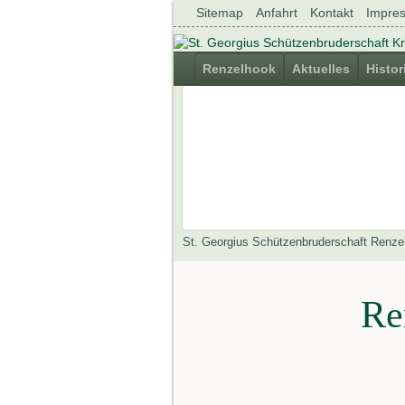
Navigation
Sitemap
Anfahrt
Kontakt
Impre
überspringen
Navigation
Renzelhook
Aktuelles
Histor
überspringen
St. Georgius Schützenbruderschaft Renze
Re