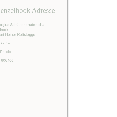
enzelhook Adresse
orgius Schützenbruderschaft
lhook
ent Heiner Rottstegge
 Aa 1a
 Rhede
/ 806406