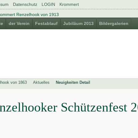
ssum
Datenschutz
LOGIN
Krommert
ie
der Verein
Festablauf
Jubiläum 2013
Bildergalerien
lhook von 1863
Aktuelles
Neuigkeiten Detail
nzelhooker Schützenfest 