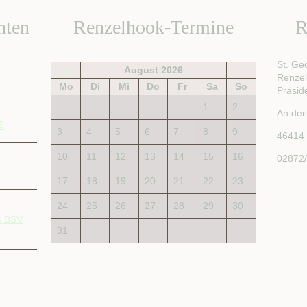
hten
Renzelhook-Termine
R
St. Ge
<
August 2026
Renze
Mo
Di
Mi
Do
Fr
Sa
So
Präsid
1
2
An der
5
3
4
5
6
7
8
9
46414
10
11
12
13
14
15
16
02872
17
18
19
20
21
22
23
24
25
26
27
28
29
30
s BSV
31