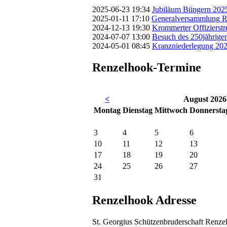
2025-06-23 19:34
Jubiläum Büngern 202
2025-01-11 17:10
Generalversammlung R
2024-12-13 19:30
Krommerter Offizierstr
2024-07-07 13:00
Besuch des 250jährige
2024-05-01 08:45
Kranzniederlegung 20
Renzelhook-Termine
<
August 2026
Mo
ntag
Di
enstag
Mi
ttwoch
Do
nnersta
3
4
5
6
10
11
12
13
17
18
19
20
24
25
26
27
31
Renzelhook Adresse
St. Georgius Schützenbruderschaft Renze