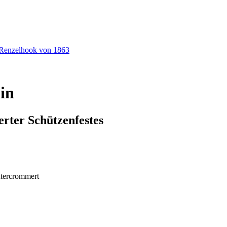
t Renzelhook von 1863
in
rter Schützenfestes
htercrommert