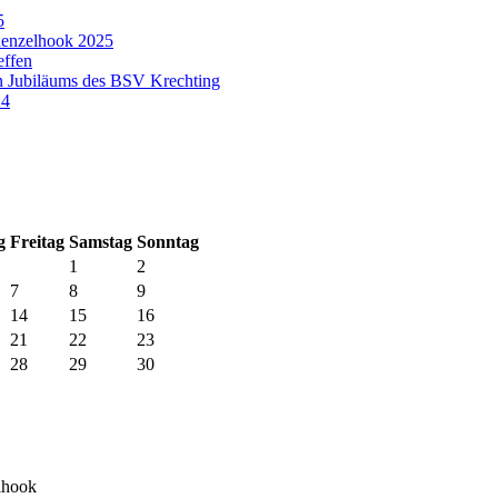
5
enzelhook 2025
effen
n Jubiläums des BSV Krechting
24
g
Fr
eitag
Sa
mstag
So
nntag
1
2
7
8
9
14
15
16
21
22
23
28
29
30
lhook