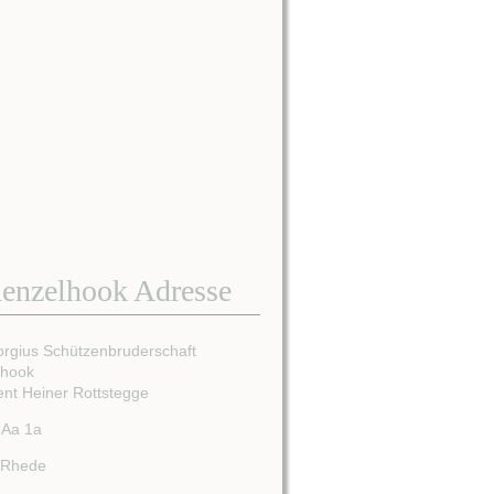
enzelhook Adresse
orgius Schützenbruderschaft
lhook
ent Heiner Rottstegge
 Aa 1a
 Rhede