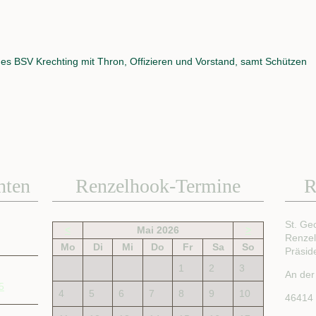
es BSV Krechting mit Thron, Offizieren und Vorstand, samt Schützen
hten
Renzelhook-Termine
R
St. Ge
<
Mai 2026
>
Renze
Mo
Di
Mi
Do
Fr
Sa
So
Präsid
1
2
3
An der
5
4
5
6
7
8
9
10
46414