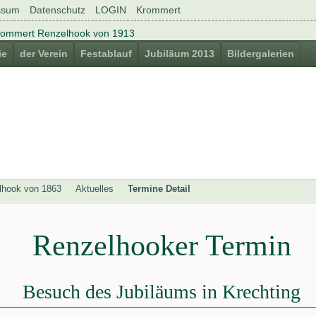
ssum
Datenschutz
LOGIN
Krommert
ie
der Verein
Festablauf
Jubiläum 2013
Bildergalerien
lhook von 1863
Aktuelles
Termine Detail
Renzelhooker Termin
Besuch des Jubiläums in Krechting