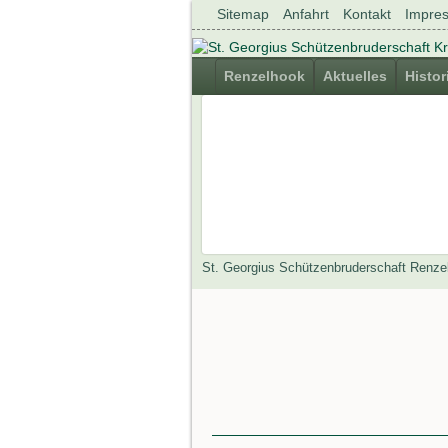
Navigation
Sitemap
Anfahrt
Kontakt
Impre
überspringen
Navigation
Renzelhook
Aktuelles
Histor
überspringen
St. Georgius Schützenbruderschaft Renze