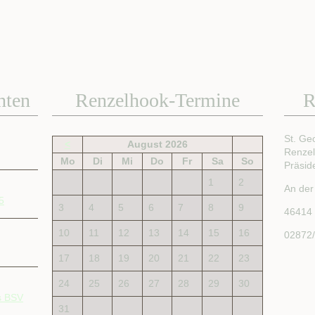
hten
Renzelhook-Termine
R
St. Ge
<
August 2026
Renze
Mo
Di
Mi
Do
Fr
Sa
So
Präsid
1
2
An der
5
3
4
5
6
7
8
9
46414
10
11
12
13
14
15
16
02872
17
18
19
20
21
22
23
24
25
26
27
28
29
30
s BSV
31