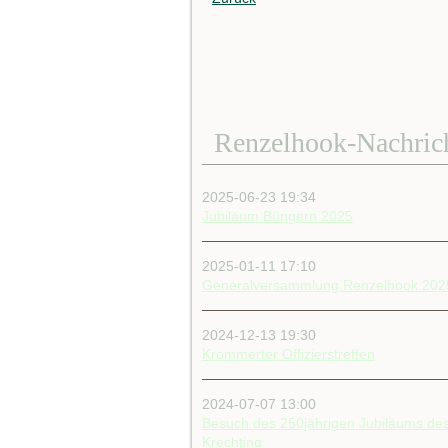
Abzeichen
Generalversammlungen
Adminzugang
Festablauf
Festablauf
Festverlauf
2026
Renzelhook-Nachric
Schützen
feiern
Feste
2025-06-23 19:34
Jubiläum
Jubiläum Büngern 2025
2013
Jubiläum
2013
2025-01-11 17:10
Ablauf
Generalversammlung Renzelhook 202
des
Jubiläums
Anfahrt
2024-12-13 19:30
zur
Krommerter Offizierstreffen
Festwiese
BBV
2024-07-07 13:00
Berichte
Besuch des 250jährigen Jubiläums de
Jubiläum
Krechting