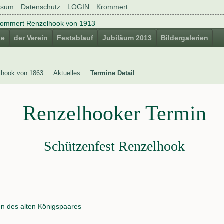
ssum
Datenschutz
LOGIN
Krommert
ie
der Verein
Festablauf
Jubiläum 2013
Bildergalerien
lhook von 1863
Aktuelles
Termine Detail
Renzelhooker Termin
Schützenfest Renzelhook
en des alten Königspaares