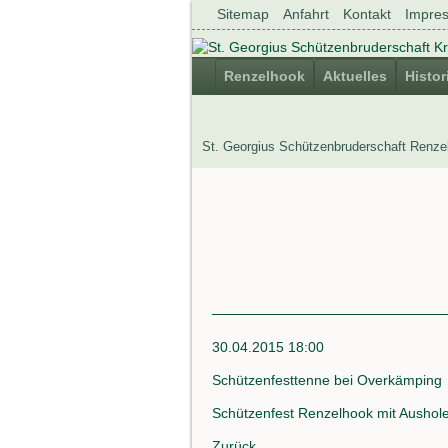
Navigation
Sitemap
Anfahrt
Kontakt
Impre
überspringen
Navigation
Navigation
Renzelhook
Aktuelles
Histor
Renzelhook
überspringen
überspringen
Aktuelles
Neuigkeiten
Historie
St. Georgius Schützenbruderschaft Renze
Könige
und
Königinnen
Geschichte
Renzelhook
der
Verein
Renzelhooker
Vorstand
Allgemeine
Daten
30.04.2015 18:00
Satzung
Schützenfesttenne bei Overkämping
als
.pdf
Schützenfest Renzelhook mit Aushol
Fahne
&
Zurück