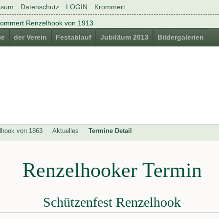
ssum
Datenschutz
LOGIN
Krommert
ie
der Verein
Festablauf
Jubiläum 2013
Bildergalerien
lhook von 1863
Aktuelles
Termine Detail
Renzelhooker Termin
Schützenfest Renzelhook