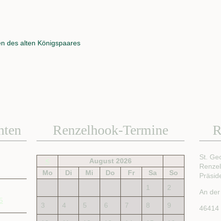
en des alten Königspaares
hten
Renzelhook-Termine
R
St. Ge
<
August 2026
Renze
Mo
Di
Mi
Do
Fr
Sa
So
Präsid
1
2
An der
5
3
4
5
6
7
8
9
46414