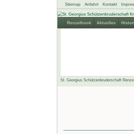
Navigation
Sitemap
Anfahrt
Kontakt
Impre
überspringen
Navigation
Renzelhook
Aktuelles
Histor
überspringen
St. Georgius Schützenbruderschaft Renze