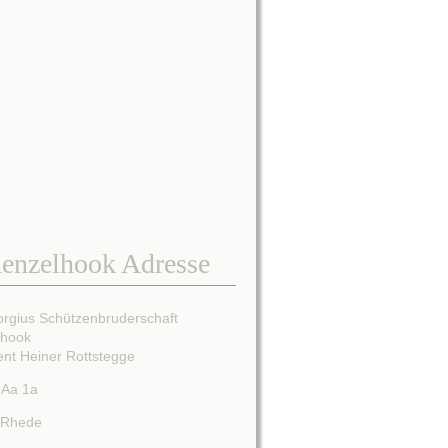
enzelhook Adresse
orgius Schützenbruderschaft
lhook
ent Heiner Rottstegge
 Aa 1a
 Rhede