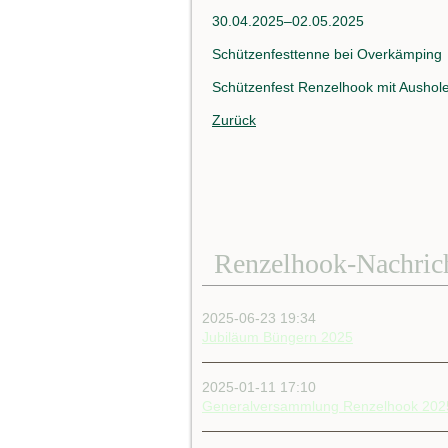
30.04.2025–02.05.2025
Schützenfesttenne bei Overkämping
Schützenfest Renzelhook mit Aushol
Zurück
Renzelhook-Nachric
2025-06-23 19:34
Jubiläum Büngern 2025
2025-01-11 17:10
Generalversammlung Renzelhook 202