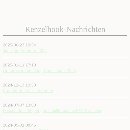
&
Abzeichen
Generalversammlungen
Adminzugang
Festablauf
Renzelhook-Nachrichten
Festablauf
Festverlauf
2026
2025-06-23 19:34
Schützen
Jubiläum Büngern 2025
feiern
Feste
Jubiläum
2025-01-11 17:10
2013
Generalversammlung Renzelhook 2025
Jubiläum
2013
2024-12-13 19:30
Ablauf
Krommerter Offizierstreffen
des
Jubiläums
Anfahrt
2024-07-07 13:00
zur
Besuch des 250jährigen Jubiläums des BSV Krechting
Festwiese
BBV
Berichte
2024-05-01 08:45