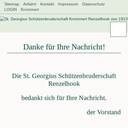
Navigation
Sitemap
Anfahrt
Kontakt
Impressum
Datenschutz
überspringen
LOGIN
Krommert
Navigation
Renzelhook
überspringen
Aktuelles
Neuigkeiten
Historie
Danke für Ihre Nachricht!
Könige
und
Königinnen
Geschichte
Renzelhook
Die St. Georgius Schützenbruderschaft
der
Renzelhook
Verein
Renzelhooker
Vorstand
bedankt sich für Ihre Nachricht.
Allgemeine
Daten
Satzung
der Vorstand
als
.pdf
Fahne