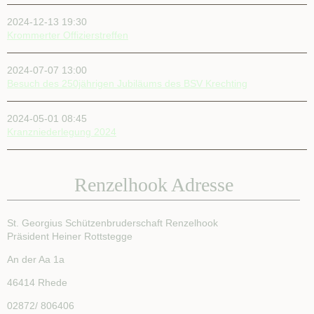
2024-12-13 19:30
Krommerter Offizierstreffen
2024-07-07 13:00
Besuch des 250jährigen Jubiläums des BSV Krechting
2024-05-01 08:45
Kranzniederlegung 2024
Renzelhook Adresse
St. Georgius Schützenbruderschaft Renzelhook
Präsident Heiner Rottstegge
An der Aa 1a
46414 Rhede
02872/ 806406